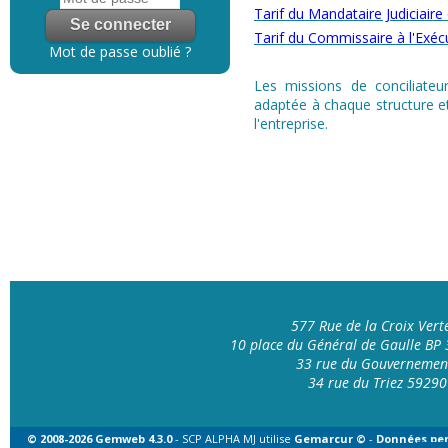
Tarif du Mandataire Judiciaire
Tarif du Commissaire à l'Exéc
Mot de passe oublié ?
Les missions de conciliateur
adaptée à chaque structure et
l'entreprise.
577 Rue de la Croix Ver
10 place du Général de Gaulle B
33 rue du Gouvernemen
34 rue du Triez 592
© 2008-2026 Gemweb 4.3.0
- SCP ALPHA MJ utilise
Gemarcur ©
-
Données per