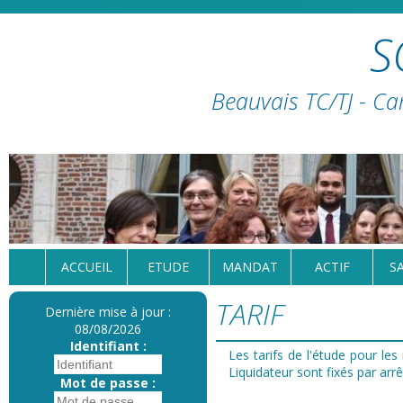
S
Beauvais TC/TJ - Ca
ACCUEIL
ETUDE
MANDAT
ACTIF
S
TARIF
Dernière mise à jour :
08/08/2026
Identifiant :
Les tarifs de l'étude pour le
Liquidateur sont fixés par ar
Mot de passe :