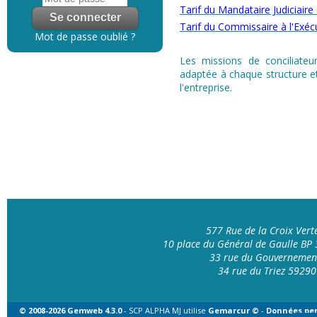
Tarif du Mandataire Judiciaire
Tarif du Commissaire à l'Exéc
Mot de passe oublié ?
Les missions de conciliateur
adaptée à chaque structure et
l'entreprise.
577 Rue de la Croix Ver
10 place du Général de Gaulle B
33 rue du Gouvernemen
34 rue du Triez 592
© 2008-2026 Gemweb 4.3.0
- SCP ALPHA MJ utilise
Gemarcur ©
-
Données per