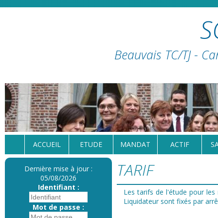
S
Beauvais TC/TJ - Ca
ACCUEIL
ETUDE
MANDAT
ACTIF
S
TARIF
Dernière mise à jour :
05/08/2026
Identifiant :
Les tarifs de l'étude pour le
Liquidateur sont fixés par ar
Mot de passe :