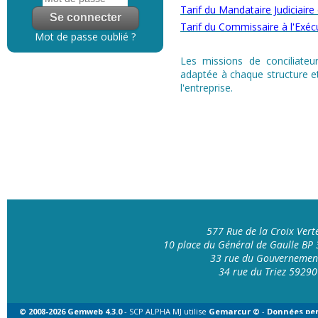
Tarif du Mandataire Judiciaire
Tarif du Commissaire à l'Exéc
Mot de passe oublié ?
Les missions de conciliateur
adaptée à chaque structure et
l'entreprise.
577 Rue de la Croix Ver
10 place du Général de Gaulle B
33 rue du Gouvernemen
34 rue du Triez 592
© 2008-2026 Gemweb 4.3.0
- SCP ALPHA MJ utilise
Gemarcur ©
-
Données per