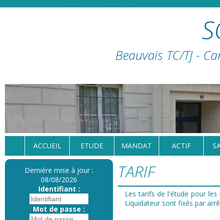
S
Beauvais TC/TJ - Ca
ACCUEIL
ETUDE
MANDAT
ACTIF
S
TARIF
Dernière mise à jour :
08/08/2026
Identifiant :
Les tarifs de l'étude pour le
Liquidateur sont fixés par ar
Mot de passe :