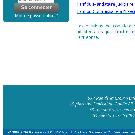
Tarif du Mandataire Judiciaire
Tarif du Commissaire à l'Exéc
Mot de passe oublié ?
Les missions de conciliateur
adaptée à chaque structure et
l'entreprise.
577 Rue de la Croix Ver
10 place du Général de Gaulle B
33 rue du Gouvernemen
34 rue du Triez 592
© 2008-2026 Gemweb 4.3.0
- SCP ALPHA MJ utilise
Gemarcur ©
-
Données per