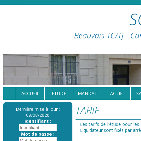
S
Beauvais TC/TJ - Ca
ACCUEIL
ETUDE
MANDAT
ACTIF
S
TARIF
Dernière mise à jour :
09/08/2026
Identifiant :
Les tarifs de l'étude pour le
Liquidateur sont fixés par ar
Mot de passe :