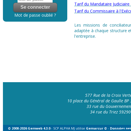
Tarif du Mandataire Judiciaire
Tarif du Commissaire à l'Exéc
Mot de passe oublié ?
Les missions de conciliateur
adaptée à chaque structure et
l'entreprise.
577 Rue de la Croix Ver
10 place du Général de Gaulle B
33 rue du Gouvernemen
34 rue du Triez 592
© 2008-2026 Gemweb 4.3.0
- SCP ALPHA MJ utilise
Gemarcur ©
-
Données per