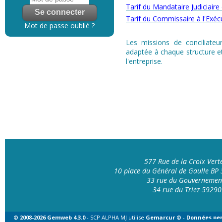
Tarif du Mandataire Judiciaire
Tarif du Commissaire à l'Exéc
Mot de passe oublié ?
Les missions de conciliateur
adaptée à chaque structure et
l'entreprise.
577 Rue de la Croix Ver
10 place du Général de Gaulle B
33 rue du Gouvernemen
34 rue du Triez 592
© 2008-2026 Gemweb 4.3.0
- SCP ALPHA MJ utilise
Gemarcur ©
-
Données per