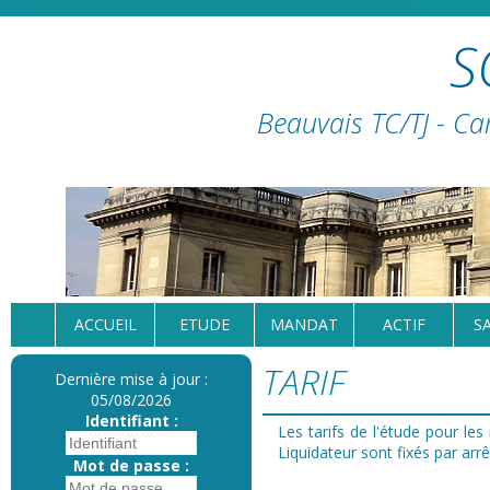
S
Beauvais TC/TJ - Ca
ACCUEIL
ETUDE
MANDAT
ACTIF
S
TARIF
Dernière mise à jour :
05/08/2026
Identifiant :
Les tarifs de l'étude pour le
Liquidateur sont fixés par ar
Mot de passe :