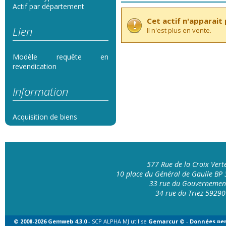
Actif par département
Cet actif n'apparait p
Lien
Il n'est plus en vente.
Modèle requête en
revendication
Information
Acquisition de biens
577 Rue de la Croix Ver
10 place du Général de Gaulle B
33 rue du Gouvernemen
34 rue du Triez 592
© 2008-2026 Gemweb 4.3.0
- SCP ALPHA MJ utilise
Gemarcur ©
-
Données per