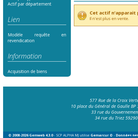
Actif par département
Cet actif n'apparait p
Lien
Il n'est plus en vente.
Modèle requête en
revendication
Information
Acquisition de biens
577 Rue de la Croix Ver
10 place du Général de Gaulle B
33 rue du Gouvernemen
34 rue du Triez 592
© 2008-2026 Gemweb 4.3.0
- SCP ALPHA MJ utilise
Gemarcur ©
-
Données per