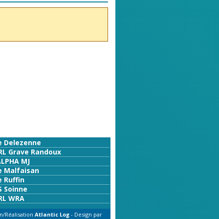
e Delezenne
RL Grave Randoux
ALPHA MJ
e Malfaisan
 Ruffin
S Soinne
RL WRA
n/Réalisation
Atlantic Log
- Design par