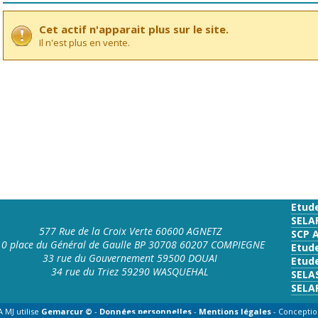
Cet actif n'apparait plus sur le site.
Il n'est plus en vente.
Etud
SELA
577 Rue de la Croix Verte 60600 AGNETZ
SCP 
10 place du Général de Gaulle BP 30708 60207 COMPIEGNE
Etud
33 rue du Gouvernement 59500 DOUAI
Etude
34 rue du Triez 59290 WASQUEHAL
SELA
SELA
 MJ utilise
Gemarcur ©
-
Données personnelles
-
Mentions légales
- Conceptio