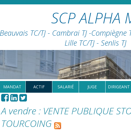
SCP ALPHA 
Beauvais TC/TJ - Cambrai TJ -Compiègne TC
Lille TC/TJ - Senlis TJ
MANDAT
ACTIF
SALARIÉ
JUGE
DIRIGEANT
A vendre : VENTE PUBLIQUE ST
TOURCOING