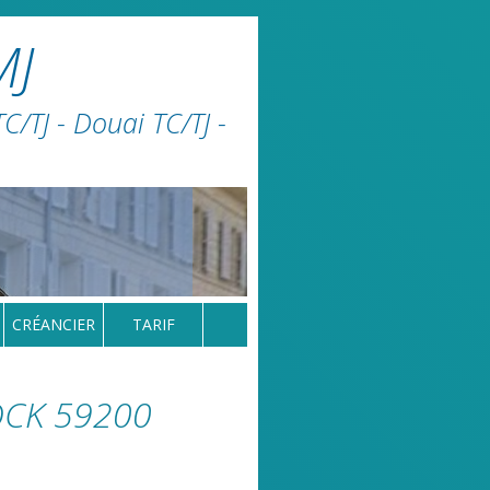
MJ
/TJ - Douai TC/TJ -
CRÉANCIER
TARIF
OCK 59200