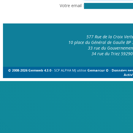
Votre email
577 Rue de la Croix Ver
10 place du Général de Gaulle B
33 rue du Gouvernemen
34 rue du Triez 592
© 2008-2026 Gemweb 4.3.0
- SCP ALPHA MJ utilise
Gemarcur ©
-
Données per
Acti