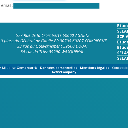
e email
Etud
SELA
577 Rue de la Croix Verte 60600 AGNETZ
SCP 
10 place du Général de Gaulle BP 30708 60207 COMPIEGNE
Etud
33 rue du Gouvernement 59500 DOUAI
Etude
34 rue du Triez 59290 WASQUEHAL
SELA
SELA
 MJ utilise
Gemarcur ©
-
Données personnelles
-
Mentions légales
- Conceptio
Activ'Company