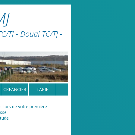
MJ
/TJ - Douai TC/TJ -
CRÉANCIER
TARIF
ni lors de votre première
sse.
étude.