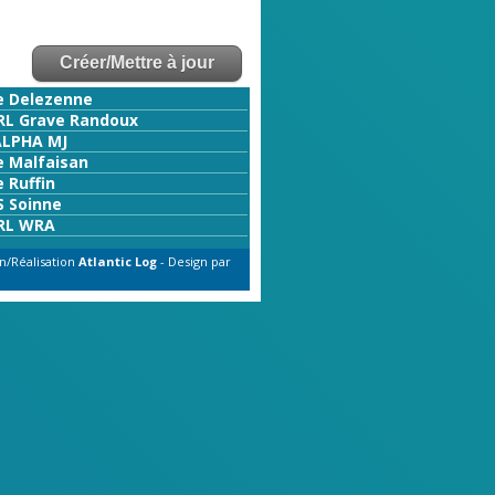
e Delezenne
RL Grave Randoux
ALPHA MJ
e Malfaisan
 Ruffin
S Soinne
RL WRA
n/Réalisation
Atlantic Log
- Design par