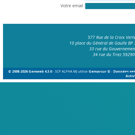
Votre email
577 Rue de la Croix Ver
10 place du Général de Gaulle B
33 rue du Gouvernemen
34 rue du Triez 592
© 2008-2026 Gemweb 4.3.0
- SCP ALPHA MJ utilise
Gemarcur ©
-
Données per
Acti