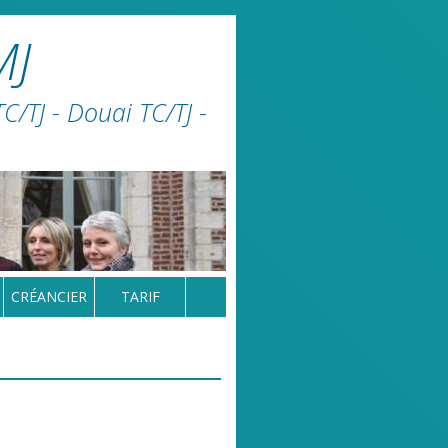
MJ
/TJ - Douai TC/TJ -
CRÉANCIER
TARIF