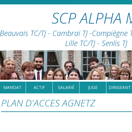
SCP ALPHA 
Beauvais TC/TJ - Cambrai TJ -Compiègne TC
Lille TC/TJ - Senlis TJ
MANDAT
ACTIF
SALARIÉ
JUGE
DIRIGEANT
PLAN D'ACCES AGNETZ