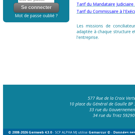
Tarif du Mandataire Judiciaire
Tarif du Commissaire à l'Exéc
Mot de passe oublié ?
Les missions de conciliateur
adaptée à chaque structure et
l'entreprise.
577 Rue de la Croix Ver
10 place du Général de Gaulle B
33 rue du Gouvernemen
34 rue du Triez 592
© 2008-2026 Gemweb 4.3.0
- SCP ALPHA MJ utilise
Gemarcur ©
-
Données per