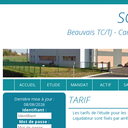
S
Beauvais TC/TJ - Ca
ACCUEIL
ETUDE
MANDAT
ACTIF
S
TARIF
Dernière mise à jour :
08/08/2026
Identifiant :
Les tarifs de l'étude pour le
Liquidateur sont fixés par ar
Mot de passe :