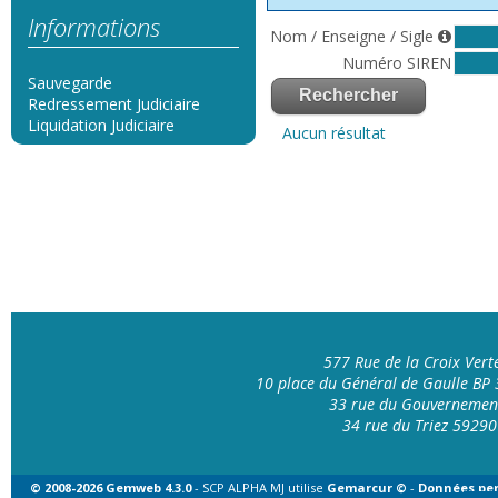
Informations
Nom / Enseigne / Sigle
Numéro SIREN
Sauvegarde
Redressement Judiciaire
Liquidation Judiciaire
Aucun résultat
577 Rue de la Croix Ver
10 place du Général de Gaulle B
33 rue du Gouvernemen
34 rue du Triez 592
© 2008-2026 Gemweb 4.3.0
- SCP ALPHA MJ utilise
Gemarcur ©
-
Données per