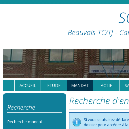
S
Beauvais TC/TJ - Ca
ACCUEIL
ETUDE
MANDAT
ACTIF
S
Recherche d'en
Recherche
Si vous souhaitez déclare
Recherche mandat
dossier pour accéder à la 