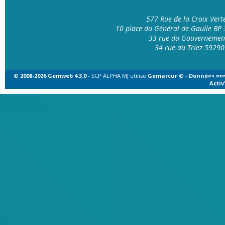
577 Rue de la Croix Ver
10 place du Général de Gaulle B
33 rue du Gouvernemen
34 rue du Triez 592
© 2008-2026 Gemweb 4.3.0
- SCP ALPHA MJ utilise
Gemarcur ©
-
Données per
Acti