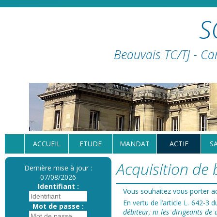
S
Beauvais TC/TJ - Ca
ACCUEIL
ETUDE
MANDAT
ACTIF
S
Acquisition de 
Dernière mise à jour :
07/08/2026
Identifiant :
Vous souhaitez vous porter ac
En vertu de l’article L. 642-3
Mot de passe :
débiteur, ni les dirigeants de