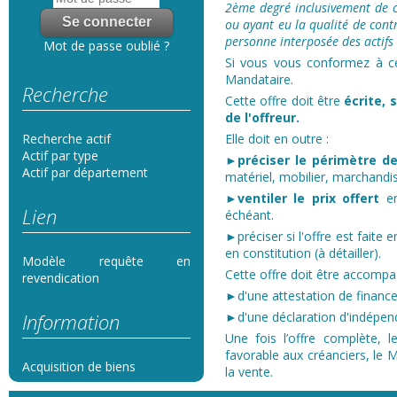
2ème degré inclusivement de c
ou ayant eu la qualité de cont
personne interposée des actifs 
Mot de passe oublié ?
Si vous vous conformez à c
Mandataire.
Recherche
Cette offre doit être
écrite, 
de l'offreur.
Elle doit en outre :
Recherche actif
Actif par type
►préciser le périmètre de
Actif par département
matériel, mobilier, marchandi
►ventiler le prix offert
en
Lien
échéant.
►préciser si l'offre est fait
en constitution (à détailler).
Modèle requête en
Cette offre doit être accomp
revendication
►d'une attestation de financ
►d'une déclaration d'indépend
Information
Une fois l’offre complète, l
favorable aux créanciers, le 
Acquisition de biens
la vente.